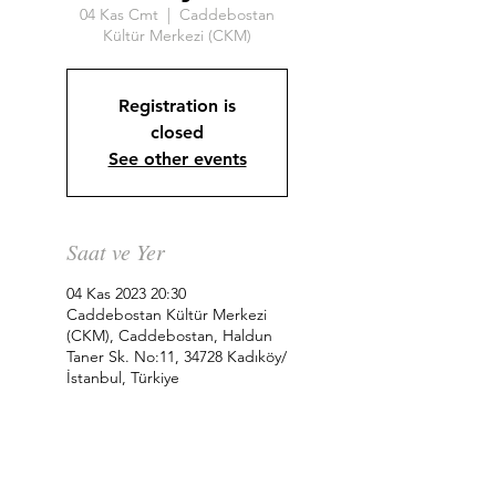
04 Kas Cmt
  |  
Caddebostan
Kültür Merkezi (CKM)
Registration is
closed
See other events
Saat ve Yer
04 Kas 2023 20:30
Caddebostan Kültür Merkezi
(CKM), Caddebostan, Haldun
Taner Sk. No:11, 34728 Kadıköy/
İstanbul, Türkiye