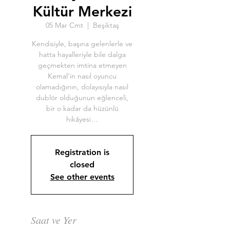
Kültür Merkezi
05 Mar Cmt
  |  
Beşiktaş
Kendisiyle, başına gelenlerle ve
hatta hayalleriyle bile dalga
geçmekten imtina etmeyen
Kemal’in nasıl oyuncu
olamadığının, dolayısıyla nasıl
dublör olduğunun eğlenceli,
bir o kadar da hüzünlü
hikâyesi…
Registration is
closed
See other events
Saat ve Yer