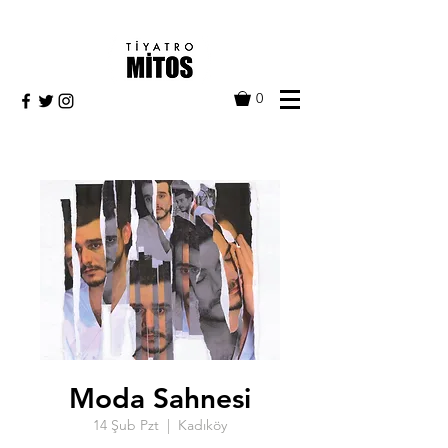
0
Moda Sahnesi
14 Şub Pzt
  |  
Kadıköy