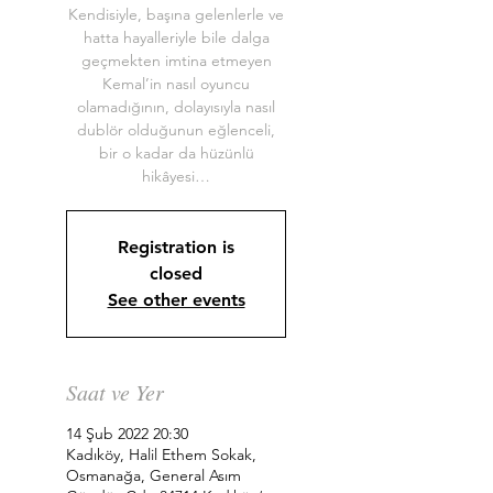
Kendisiyle, başına gelenlerle ve
hatta hayalleriyle bile dalga
geçmekten imtina etmeyen
Kemal’in nasıl oyuncu
olamadığının, dolayısıyla nasıl
dublör olduğunun eğlenceli,
bir o kadar da hüzünlü
hikâyesi…
Registration is
closed
See other events
Saat ve Yer
14 Şub 2022 20:30
Kadıköy, Halil Ethem Sokak,
Osmanağa, General Asım