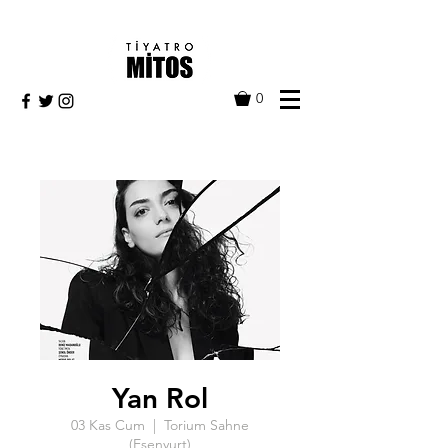
0
Yan Rol
03 Kas Cum
  |  
Torium Sahne
(Esenyurt)