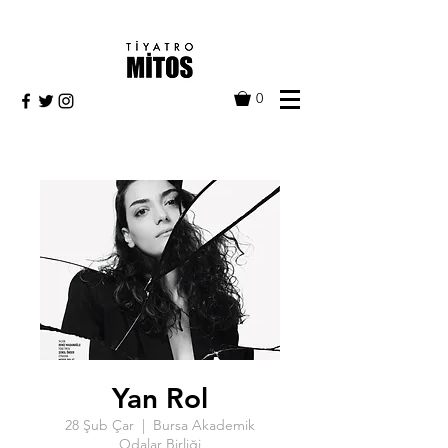
0
Yan Rol
28 Şub Çar
  |  
Bursa Akademik
Odalar Birliği