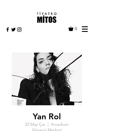
0
Yan Rol
22 May Çar
  |  
Arcadium
Alışveriş Merkezi