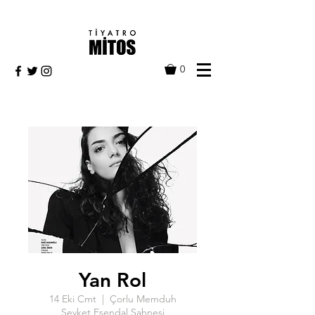
0
Yan Rol
14 Eki Cmt
  |  
Çorlu Memduh
Şevket Esendal Sahnesi