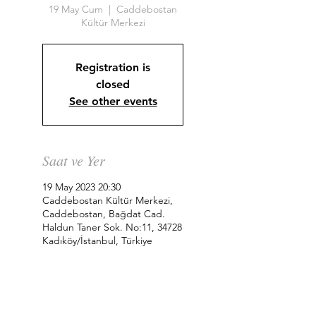
19 May Cum
  |  
Caddebostan
Kültür Merkezi
Registration is
closed
See other events
Saat ve Yer
19 May 2023 20:30
Caddebostan Kültür Merkezi,
Caddebostan, Bağdat Cad.
Haldun Taner Sok. No:11, 34728
Kadıköy/İstanbul, Türkiye