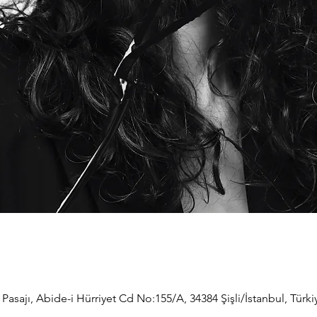
 Pasajı, Abide-i Hürriyet Cd No:155/A, 34384 Şişli/İstanbul, Türki